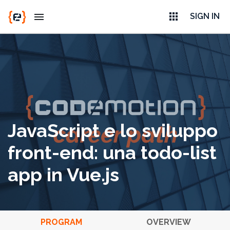
apps
menu
SIGN IN
JavaScript e lo sviluppo
front-end: una todo-list
app in Vue.js
PROGRAM
OVERVIEW