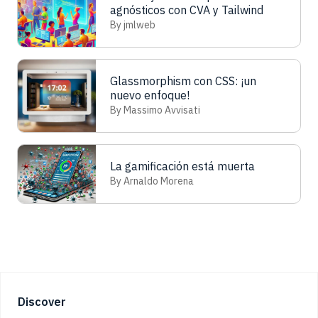
agnósticos con CVA y Tailwind
By jmlweb
Glassmorphism con CSS: ¡un
nuevo enfoque!
By Massimo Avvisati
La gamificación está muerta
By Arnaldo Morena
Footer
Discover