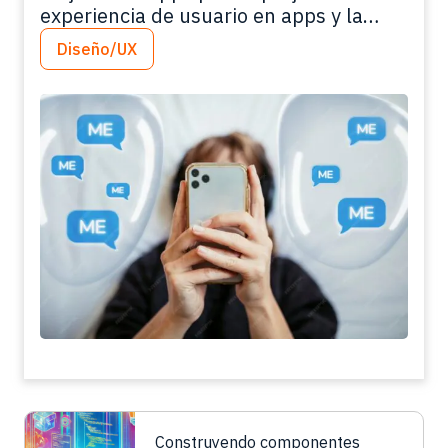
experiencia de usuario en apps y la
relación con el público
Diseño/UX
Construyendo componentes