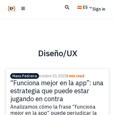
Skip
Skip
ES
Sign in
to
to
main
footer
Codemotion
We
content
Magazine
code
the
future.
Together
Diseño/UX
Manu Pedreira
octubre 10, 2025
3 min read
“Funciona mejor en la app”: una
estrategia que puede estar
jugando en contra
Analizamos cómo la frase “funciona
mejor en la app” puede perjudicar la