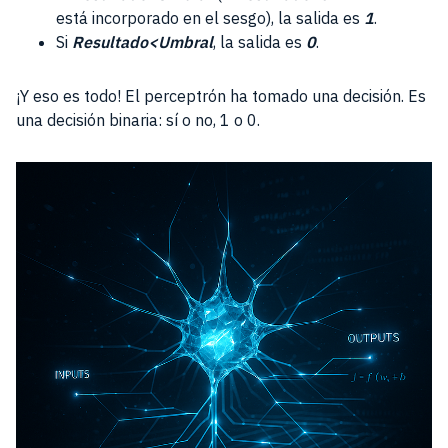
está incorporado en el sesgo), la salida es
1
.
Si
Resultado<Umbral
, la salida es
0
.
¡Y eso es todo! El perceptrón ha tomado una decisión. Es
una decisión binaria: sí o no, 1 o 0.