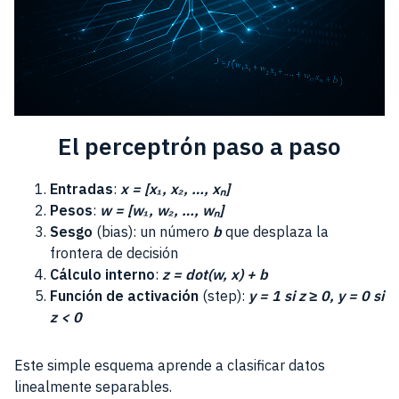
El perceptrón paso a paso
Entradas
:
x = [x₁, x₂, …, xₙ]
Pesos
:
w = [w₁, w₂, …, wₙ]
Sesgo
(bias): un número
b
que desplaza la
frontera de decisión
Cálculo interno
:
z = dot(w, x) + b
Función de activación
(step):
y = 1 si z ≥ 0, y = 0 si
z < 0
Este simple esquema aprende a clasificar datos
linealmente separables.