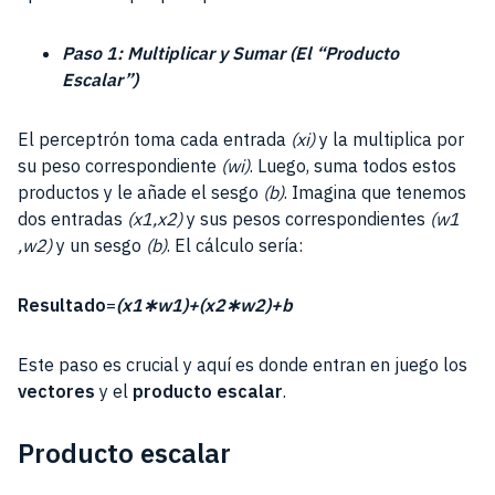
Paso 1: Multiplicar y Sumar (El “Producto
Escalar”)
El perceptrón toma cada entrada
(xi​)
y la multiplica por
su peso correspondiente
(wi​)
. Luego, suma todos estos
productos y le añade el sesgo
(b)
. Imagina que tenemos
dos entradas
(x1​,x2​)
y sus pesos correspondientes
(w1​
,w2​)
y un sesgo
(b)
. El cálculo sería:
Resultado
=
(x1​∗w1​)+(x2​∗w2​)+b
Este paso es crucial y aquí es donde entran en juego los
vectores
y el
producto escalar
.
Producto escalar