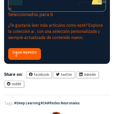
ai
Seleccionados para ti
¿Te gustaría leer más artículos como este? Explora
la colección ai , con una selección personalizada y
siempre actualizada de contenido nuevo.
Sigue leyendo!
Share on:
facebook
twitter
linkedin
reddit
Tags:
Deep Learning
IA
Redes Neuronales