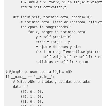
        z = sum(w * xi for w, xi in zip(self.weights,
        return self.activation(z)

    def train(self, training_data, epochs=10):

        # training_data: lista de (entrada, etiqueta)

        for epoch in range(epochs):

            for x, target in training_data:

                y = self.predict(x)

                error = target - y

                # Ajuste de pesos y bias

                for i in range(len(self.weights)):

                    self.weights[i] += self.lr * erro
                self.bias += self.lr * error

# Ejemplo de uso: puerta lógica AND

if __name__ == "__main__":

    # Datos AND: entradas y salidas esperadas

    data = [

        ([0, 0], 0),

        ([0, 1], 0),

        ([1, 0], 0),
