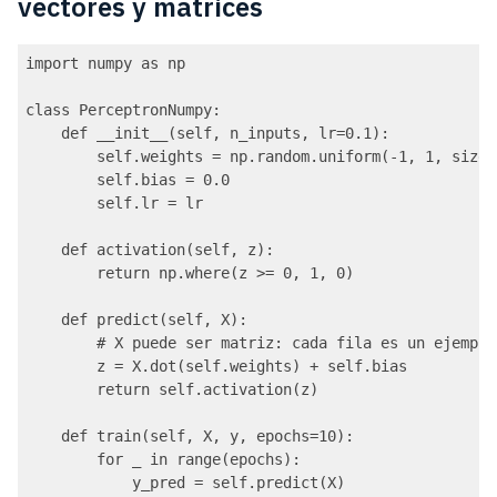
vectores y matrices
import numpy as np

class PerceptronNumpy:

    def __init__(self, n_inputs, lr=0.1):

        self.weights = np.random.uniform(-1, 1, size=
        self.bias = 0.0

        self.lr = lr

    def activation(self, z):

        return np.where(z >= 0, 1, 0)

    def predict(self, X):

        # X puede ser matriz: cada fila es un ejemplo

        z = X.dot(self.weights) + self.bias

        return self.activation(z)

    def train(self, X, y, epochs=10):

        for _ in range(epochs):

            y_pred = self.predict(X)
