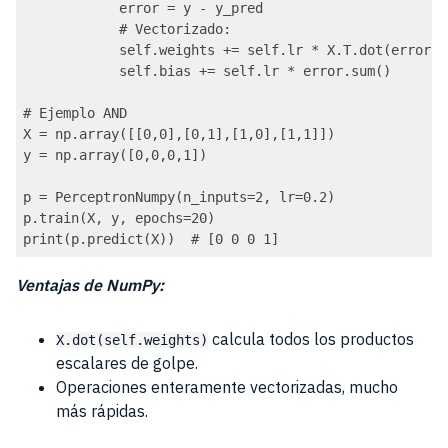
            error = y - y_pred

            # Vectorizado:

            self.weights += self.lr * X.T.dot(error)

            self.bias += self.lr * error.sum()

# Ejemplo AND

X = np.array([[0,0],[0,1],[1,0],[1,1]])

y = np.array([0,0,0,1])

p = PerceptronNumpy(n_inputs=2, lr=0.2)

p.train(X, y, epochs=20)

print(p.predict(X))  # [0 0 0 1]
Ventajas de NumPy:
calcula todos los productos
X.dot(self.weights)
escalares de golpe.
Operaciones enteramente vectorizadas, mucho
más rápidas.