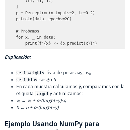
        ([1, 1], 1),

    ]

    p = Perceptron(n_inputs=2, lr=0.2)

    p.train(data, epochs=20)

    # Probamos

    for x, _ in data:

        print(f"{x} -> {p.predict(x)}")
Explicación:
: lista de pesos
w₁…wₙ
self.weights
: sesgo
b
self.bias
En cada muestra calculamos
, comparamos con la
y
etiqueta
y actualizamos:
target
wᵢ ← wᵢ + α·(target–y)·xᵢ
b ← b + α·(target–y)
Ejemplo Usando NumPy para