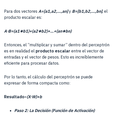
Para dos vectores
A=[a1​,a2​,…,an​]
y
B=[b1​,b2​,…,bn​]
, el
producto escalar es:
A⋅B=(a1​∗b1​)+(a2​∗b2​)+…+(an​∗bn​)
Entonces, el “multiplicar y sumar” dentro del perceptrón
es en realidad el
producto escalar
entre el vector de
entradas y el vector de pesos. Esto es increíblemente
eficiente para procesar datos.
Por lo tanto, el cálculo del perceptrón se puede
expresar de forma compacta como:
Resultado
=
(X⋅W)+b
Paso 2: La Decisión (Función de Activación)