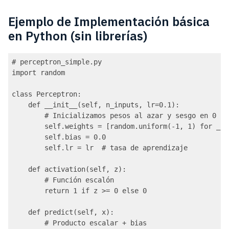
Ejemplo de Implementación básica
en Python (sin librerías)
# perceptron_simple.py

import random

class Perceptron:

    def __init__(self, n_inputs, lr=0.1):

        # Inicializamos pesos al azar y sesgo en 0

        self.weights = [random.uniform(-1, 1) for _ i
        self.bias = 0.0

        self.lr = lr  # tasa de aprendizaje

    def activation(self, z):

        # Función escalón

        return 1 if z >= 0 else 0

    def predict(self, x):

        # Producto escalar + bias
