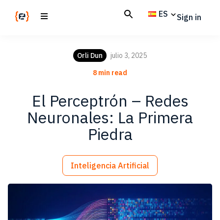
Skip
Skip
ES
Sign in
to
to
main
footer
Codemotion
We
content
Magazine
code
Orli Dun
julio 3, 2025
the
8 min read
future.
Together
El Perceptrón – Redes
Neuronales: La Primera
Piedra
Inteligencia Artificial