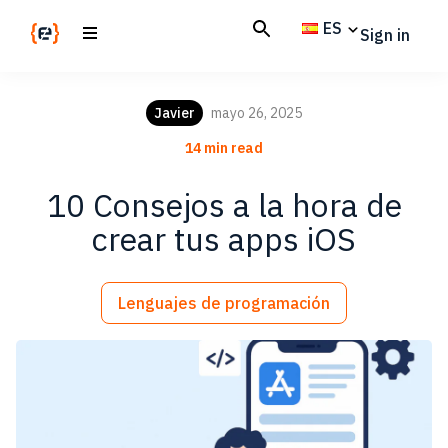
Skip
Skip
ES
Sign in
to
to
main
footer
Codemotion
We
content
Magazine
code
Javier
mayo 26, 2025
the
14 min read
future.
Together
10 Consejos a la hora de
crear tus apps iOS
Lenguajes de programación