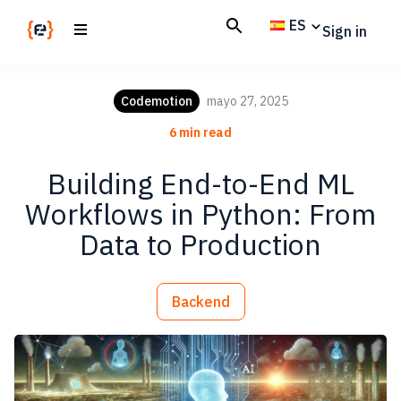
Skip
Skip
ES
Sign in
to
to
main
footer
Codemotion
We
content
Magazine
code
Codemotion
mayo 27, 2025
the
6 min read
future.
Together
Building End-to-End ML
Workflows in Python: From
Data to Production
Backend