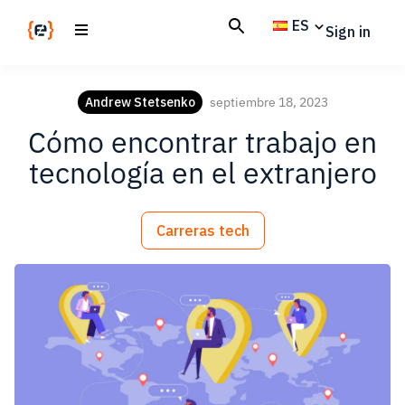
Skip
Skip
ES
Sign in
to
to
main
footer
Codemotion
We
content
Magazine
code
Andrew Stetsenko
septiembre 18, 2023
the
Cómo encontrar trabajo en
future.
Together
tecnología en el extranjero
Carreras tech