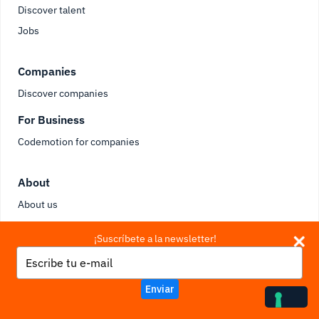
Discover talent
Jobs
Companies
Discover companies
For Business
Codemotion for companies
About
About us
Become a contributor
¡Suscríbete a la newsletter!
Work with us
Type
Contact us
your
email
Enviar
Follow Us