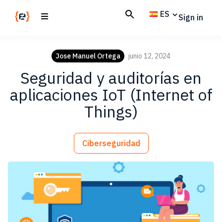
Skip
Skip
ES
Sign in
to
to
main
footer
Codemotion
We
content
Magazine
code
Jose Manuel Ortega
junio 12, 2024
the
Seguridad y auditorías en
future.
Together
aplicaciones IoT (Internet of
Things)
Ciberseguridad