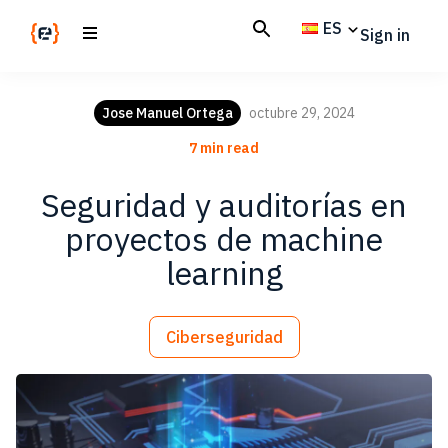
Skip
Skip
ES
Sign in
to
to
main
footer
Codemotion
We
content
Magazine
code
Jose Manuel Ortega
octubre 29, 2024
the
7 min read
future.
Together
Seguridad y auditorías en
proyectos de machine
learning
Ciberseguridad