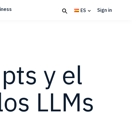
iness
Sign in
ES
pts y el
 los LLMs