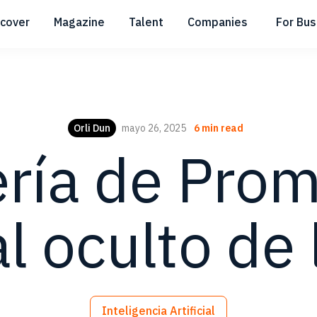
scover
Magazine
Talent
Companies
For Bus
Submenu
Submenu
Submenu
Orli Dun
mayo 26, 2025
6 min read
ría de Prom
l oculto de
Inteligencia Artificial