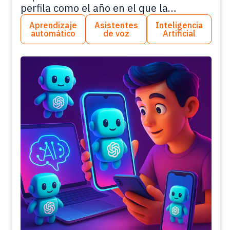
perfila como el año en el que la
inteligencia artificial se transforma de
Aprendizaje
Asistentes
Inteligencia
una maravilla en la nube a un
automático
de voz
Artificial
compañero inteligente local. Con la
integración de Small Language Models,
o lo que también puedes conocer como
SLMs para smartphones,…
Lee más