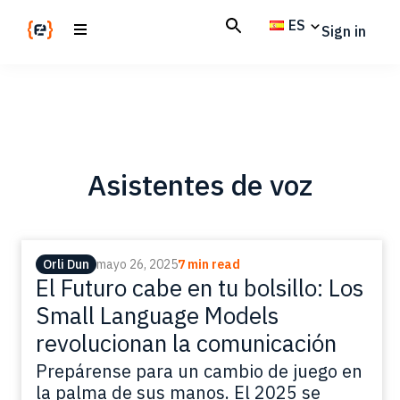
Skip
Skip
ES
Sign in
to
to
main
footer
Codemotion
We
content
Magazine
code
the
future.
Together
Asistentes de voz
Orli Dun
mayo 26, 2025
7 min read
El Futuro cabe en tu bolsillo: Los
Small Language Models
revolucionan la comunicación
Prepárense para un cambio de juego en
la palma de sus manos. El 2025 se