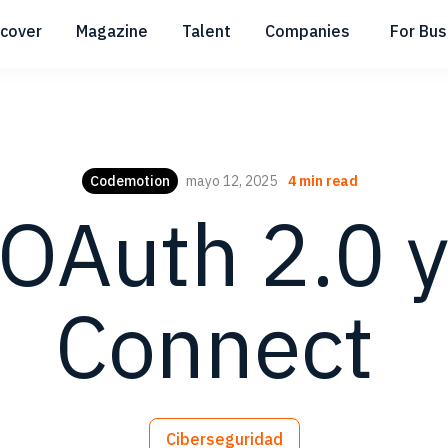
scover
Magazine
Talent
Companies
For Bus
Submenu
Submenu
Submenu
Codemotion
mayo 12, 2025
4 min read
OAuth 2.0 
Connect
Ciberseguridad