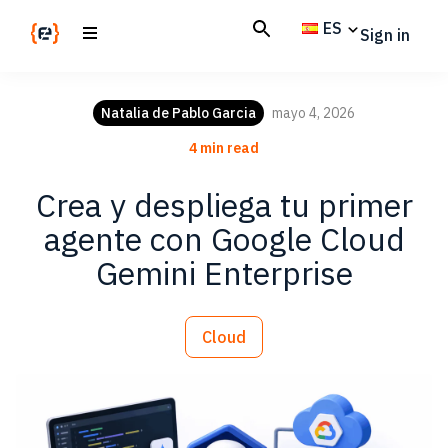
Skip
Skip
ES
Sign in
to
to
main
footer
Codemotion
We
content
Magazine
code
Natalia de Pablo Garcia
mayo 4, 2026
the
4 min read
future.
Together
Crea y despliega tu primer
agente con Google Cloud
Gemini Enterprise
Cloud