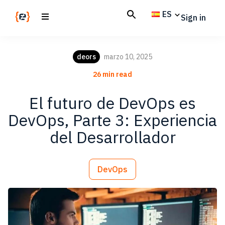
Skip
Skip
ES
Sign in
to
to
main
footer
Codemotion
We
content
Magazine
code
deors
marzo 10, 2025
the
26 min read
future.
Together
El futuro de DevOps es
DevOps, Parte 3: Experiencia
del Desarrollador
DevOps