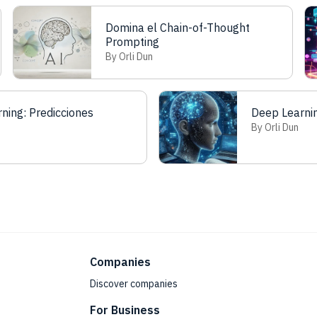
Domina el Chain-of-Thought
Prompting
By Orli Dun
ning: Predicciones
Deep Learni
By Orli Dun
Companies
Discover companies
For Business