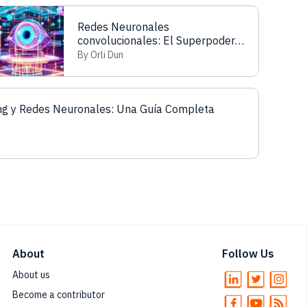
Redes Neuronales
convolucionales: El Superpoder
de la Visión Artificial
By Orli Dun
ng y Redes Neuronales: Una Guía Completa
About
Follow Us
About us
Become a contributor