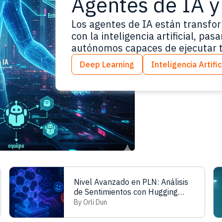
Agentes de IA y 
Los agentes de IA están transfo
con la inteligencia artificial, p
autónomos capaces de ejecutar t
artificial está atravesando un 
Deep Learning
Inteligencia Artific
Hemos pasado de la era de “conv
delegarles el trabajo. Ya no…
Lee
Nivel Avanzado en PLN: Análisis
de Sentimientos con Hugging
Face y Transformers
By Orli Dun