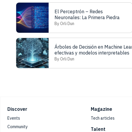
El Perceptrón – Redes
Neuronales: La Primera Piedra
By Orli Dun
Árboles de Decisión en Machine Lear
efectivas y modelos interpretables
By Orli Dun
Footer
Discover
Magazine
Events
Tech articles
Community
Talent