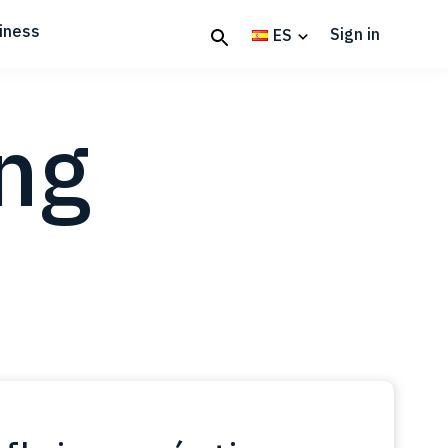
iness
Sign in
ES
ng