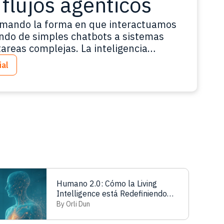
flujos agénticos
rmando la forma en que interactuamos
asando de simples chatbots a sistemas
areas complejas. La inteligencia
cambio de paradigma fundamental.
ial
ersar con máquinas” a la era de
 más
Humano 2.0: Cómo la Living
Intelligence está Redefiniendo
Quiénes Somos
By Orli Dun