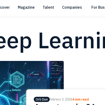
scover
Magazine
Talent
Companies
For Bus
Submenu
Submenu
Submenu
eep Learni
Orli Dun
febrero 3, 2026
4 min read