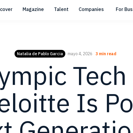
scover
Magazine
Talent
Companies
For Bus
Submenu
Submenu
Submenu
Natalia de Pablo Garcia
mayo 4, 2026
3 min read
ympic Tech 
loitte Is P
t Generatio