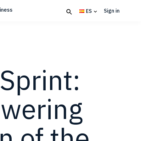
iness
Sign in
ES
Sprint:
owering
n of the