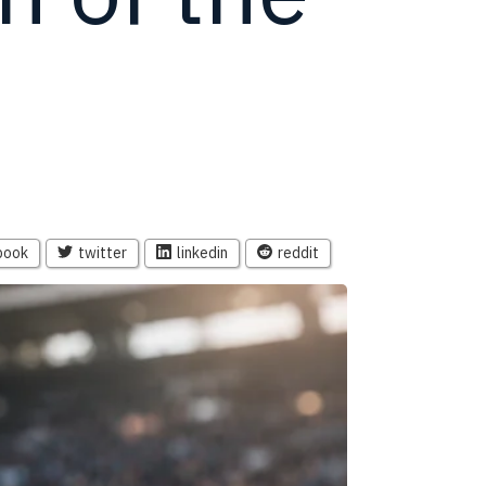
book
twitter
linkedin
reddit