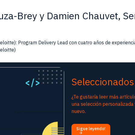
uza-Brey y Damien Chauvet, Se
oitte): Program Delivery Lead con cuatro años de experienci
loitte)
Seleccionados 
¿Te gustaría leer más artícul
una selección personalizada 
nuevo.
Sigue leyendo!