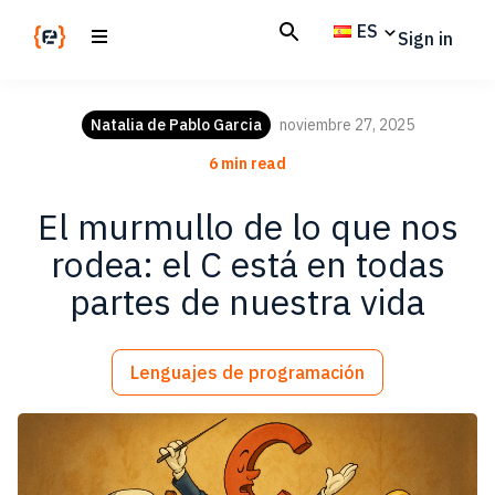
Skip
Skip
ES
Sign in
to
to
main
footer
Codemotion
We
content
Magazine
code
Natalia de Pablo Garcia
noviembre 27, 2025
the
6 min read
future.
Together
El murmullo de lo que nos
rodea: el C está en todas
partes de nuestra vida
Lenguajes de programación