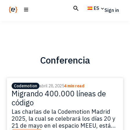
Skip
Skip
ES
Sign in
to
to
main
footer
Codemotion
We
content
Magazine
code
the
future.
Together
Conferencia
Codemotion
abril 28, 2025
4 min read
Migrando 400.000 líneas de
código
Las charlas de la Codemotion Madrid
2025, la cual se celebrará los días 20 y
21 de mayo en el espacio MEEU, están