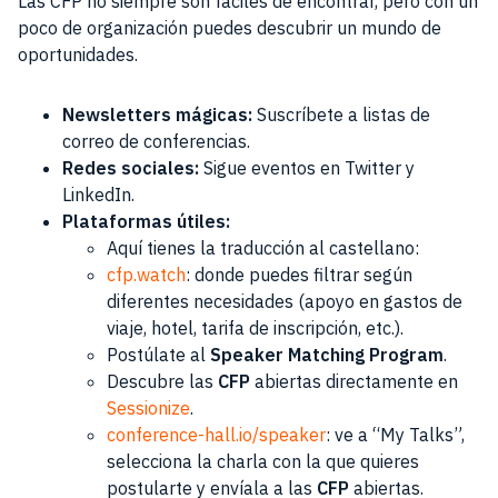
Las CFP no siempre son fáciles de encontrar, pero con un
poco de organización puedes descubrir un mundo de
oportunidades.
Newsletters mágicas:
Suscríbete a listas de
correo de conferencias.
Redes sociales:
Sigue eventos en Twitter y
LinkedIn.
Plataformas útiles:
Aquí tienes la traducción al castellano:
cfp.watch
: donde puedes filtrar según
diferentes necesidades (apoyo en gastos de
viaje, hotel, tarifa de inscripción, etc.).
Postúlate al
Speaker Matching Program
.
Descubre las
CFP
abiertas directamente en
Sessionize
.
conference-hall.io/speaker
: ve a “My Talks”,
selecciona la charla con la que quieres
postularte y envíala a las
CFP
abiertas.