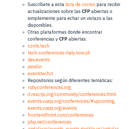
Suscríbete a esta
lista de correo
para recibir
actualizaciones sobre las
CFP
abiertas o
simplemente para echar un vistazo a las
disponibles.
Otras plataformas donde encontrar
conferencias y
CFP
abiertas:
confs.tech
tech-conferences-italy.now.sh
dev.events
joind.in
eventitech.it
Repositorios según diferentes temáticas:
rubyconferences.org
it.reactjs.org/community/conferences.html
events.vuejs.org/conferences/#upcoming
,
events.vuejs.org/events
frontendfront.com/conferences
php.net/conferences
angular.io/events
,
events.geekle.us/angular