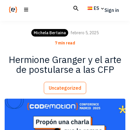
Skip
Skip
ES
Sign in
to
to
main
footer
Codemotion
We
content
Magazine
code
Michela Bertaina
febrero 5, 2025
the
7 min read
future.
Together
Hermione Granger y el arte
de postularse a las CFP
Uncategorized