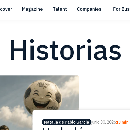
scover
Magazine
Talent
Companies
For Bus
Submenu
Submenu
Submenu
Historias
Natalia de Pablo Garcia
junio 30, 2026
13 min