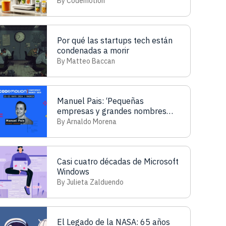
By Codemotion
Por qué las startups tech están
condenadas a morir
By Matteo Baccan
Manuel Pais: ‘Pequeñas
empresas y grandes nombres
como AWS aplican los conceptos
By Arnaldo Morena
de Team Topologies’.
Casi cuatro décadas de Microsoft
Windows
By Julieta Zalduendo
El Legado de la NASA: 65 años