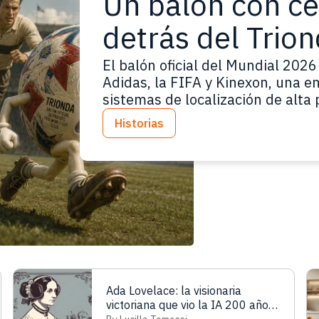
Un balón con cer
detrás del Trio
El balón oficial del Mundial 2026
Adidas, la FIFA y Kinexon, una 
sistemas de localización de alta 
real. Si el nombre Kinexon no te
Historias
hace pocos años era una compañ
Ada Lovelace: la visionaria
victoriana que vio la IA 200 años
antes de ChatGPT