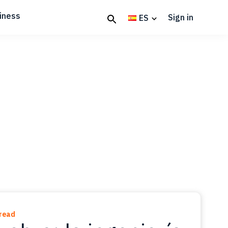
iness
Sign in
ES
 read