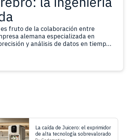
ebro: la ingeniería
nda
 es fruto de la colaboración entre
empresa alemana especializada en
precisión y análisis de datos en tiempo
 suena demasiado, es normal. Hasta
ía centrada en la…
Lee más
La caída de Juicero: el exprimidor
de alta tecnología sobrevalorado