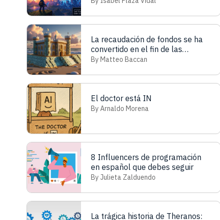
By Isabel Plaza Vidal
La recaudación de fondos se ha
convertido en el fin de las
startups, no en el medio para
By Matteo Baccan
crecer
El doctor está IN
By Arnaldo Morena
8 Influencers de programación
en español que debes seguir
By Julieta Zalduendo
La trágica historia de Theranos: