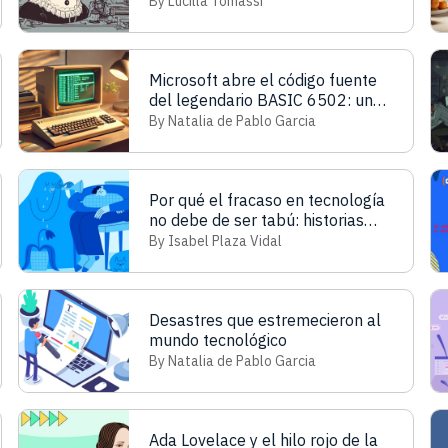
By Lucilla Tomassi
Microsoft abre el código fuente
del legendario BASIC 6502: un
regalo para la comunidad de
By Natalia de Pablo Garcia
retroinformática
Por qué el fracaso en tecnología
no debe de ser tabú: historias
que inspiran.
By Isabel Plaza Vidal
Desastres que estremecieron al
mundo tecnológico
By Natalia de Pablo Garcia
Ada Lovelace y el hilo rojo de la