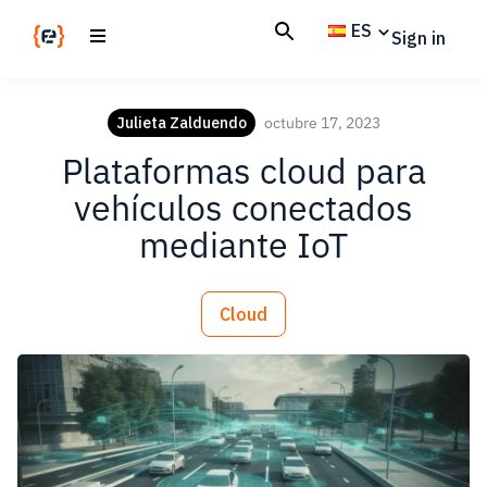
Skip
Skip
ES
Sign in
to
to
main
footer
Codemotion
We
content
Magazine
code
Julieta Zalduendo
octubre 17, 2023
the
Plataformas cloud para
future.
Together
vehículos conectados
mediante IoT
Cloud