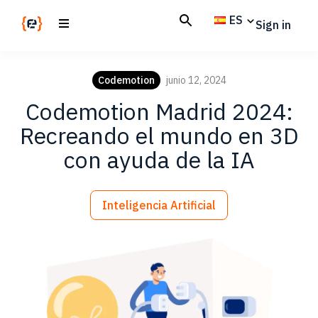
Skip
Skip
ES
Sign in
to
to
main
footer
Codemotion
We
content
Magazine
code
Codemotion
junio 12, 2024
the
Codemotion Madrid 2024:
future.
Together
Recreando el mundo en 3D
con ayuda de la IA
Inteligencia Artificial