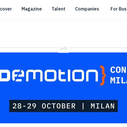
scover
Magazine
Talent
Companies
For Bus
Submenu
Submenu
Submenu
ads