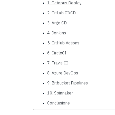
1. Octopus Deploy
2. GitLab CI/CD
3. Argo CD
4. Jenkins
5. GitHub Actions
6. CircleCI
7. Travis CI
8. Azure DevOps
9. Bitbucket Pipelines
10. Spinnaker
Conclusione