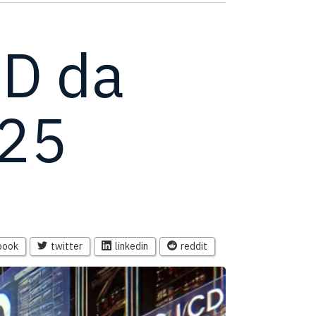
CD da
025
book
twitter
linkedin
reddit