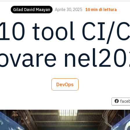
Gilad David Maayan
Aprile 30, 2025
10 min di lettura
10 tool CI/
ovare nel2
DevOps
face