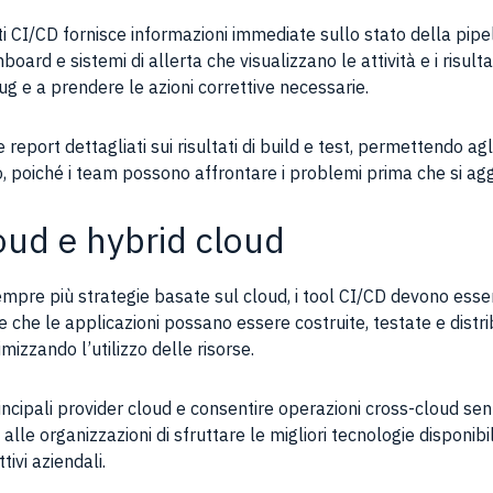
i CI/CD fornisce informazioni immediate sullo stato della pipe
rd e sistemi di allerta che visualizzano le attività e i risultati
bug e a prendere le azioni correttive necessarie.
eport dettagliati sui risultati di build e test, permettendo ag
po, poiché i team possono affrontare i problemi prima che si ag
oud e hybrid cloud
pre più strategie basate sul cloud, i tool CI/CD devono esser
e che le applicazioni possano essere costruite, testate e distr
mizzando l’utilizzo delle risorse.
rincipali provider cloud e consentire operazioni cross-cloud s
alle organizzazioni di sfruttare le migliori tecnologie disponibil
tivi aziendali.