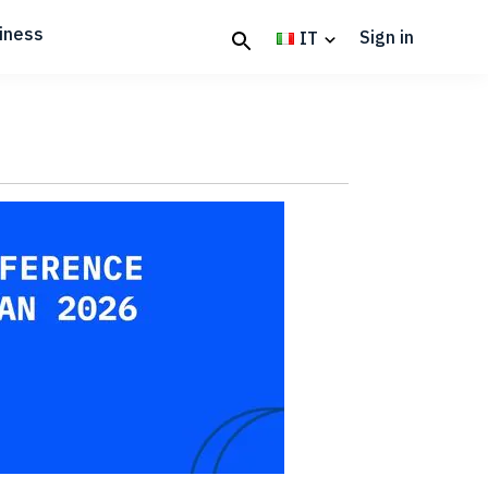
iness
Sign in
IT