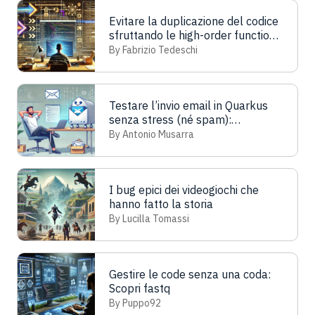
Evitare la duplicazione del codice
sfruttando le high-order function
in JavaScript
By Fabrizio Tedeschi
Testare l’invio email in Quarkus
senza stress (né spam):
benvenuti in Mailpit
By Antonio Musarra
I bug epici dei videogiochi che
hanno fatto la storia
By Lucilla Tomassi
Gestire le code senza una coda:
Scopri fastq
By Puppo92