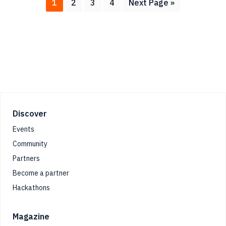
Page
Page
Page
Page
Go
1
2
3
4
Next Page »
to
Footer
Discover
Events
Community
Partners
Become a partner
Hackathons
Magazine