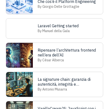
Che cos’è il Platform Engineering
By Giorgio Delle Grottaglie
Laravel Getting started
By Manuel della Gala
Ripensare l’architettura frontend
nell’era dell’AI
By César Alberca
La signature chain: garanzia di
autenticità, integrità e
sequenzialità nei documenti
By Antonio Musarra
digitali
VanillaCreamJS: JavaScript con i