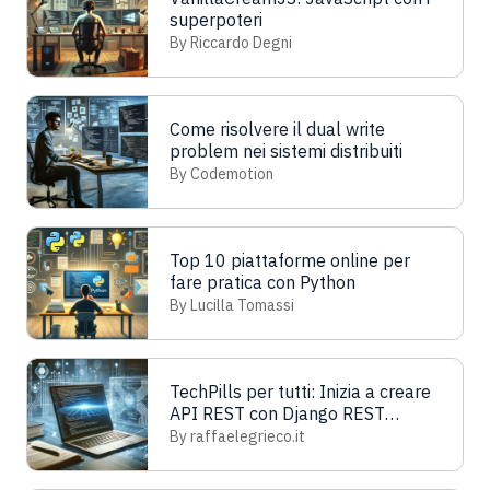
superpoteri
By Riccardo Degni
Come risolvere il dual write
problem nei sistemi distribuiti
By Codemotion
Top 10 piattaforme online per
fare pratica con Python
By Lucilla Tomassi
TechPills per tutti: Inizia a creare
API REST con Django REST
Framework
By raffaelegrieco.it