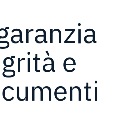
 garanzia
egrità e
ocumenti