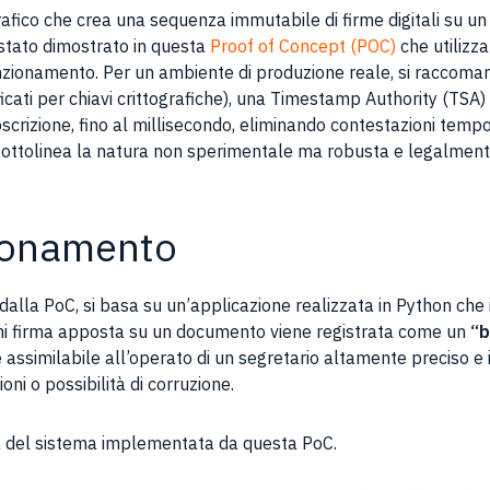
afico che crea una sequenza immutabile di firme digitali su u
 stato dimostrato in questa
Proof of Concept (POC)
che utilizz
unzionamento. Per un ambiente di produzione reale, si raccom
ificati per chiavi crittografiche), una Timestamp Authority (TSA
rizione, fino al millisecondo, eliminando contestazioni temporali),
 si sottolinea la natura non sperimentale ma robusta e legalment
zionamento
dalla PoC, si basa su un’applicazione realizzata in Python che
gni firma apposta su un documento viene registrata come un
“b
è assimilabile all’operato di un segretario altamente preciso e in
ni o possibilità di corruzione.
ura del sistema implementata da questa PoC.