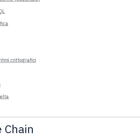
SQL
ifica
tmi crittografici
e
elta
e Chain