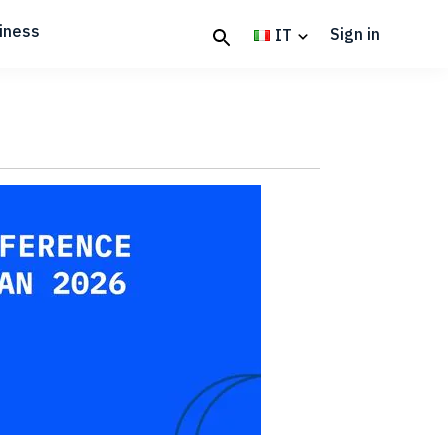
iness
Sign in
IT