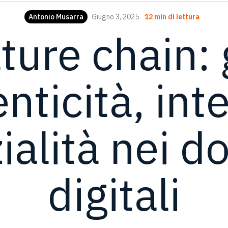
Antonio Musarra
Giugno 3, 2025
12 min di lettura
ture chain:
nticità, int
ialità nei d
digitali