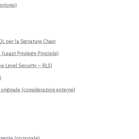
Antonio)
)
QL per la Signature Chain
o (Least Privilege Principle)
Row Level Security – RLS)
i
 originale (considerazioni esterne)
biente (opzionale)