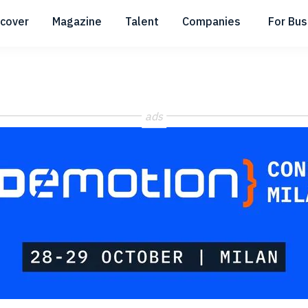
scover
Magazine
Talent
Companies
For Bus
Submenu
Submenu
Submenu
ads