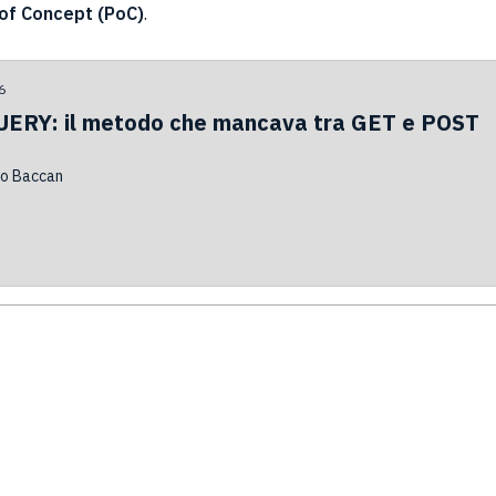
of Concept (PoC)
.
6
ERY: il metodo che mancava tra GET e POST
o Baccan