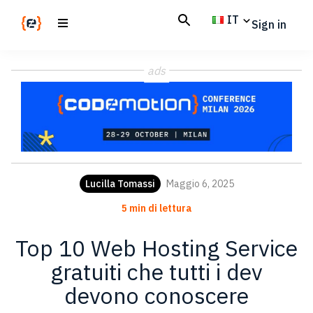
Skip
Skip
IT
Sign in
to
to
main
footer
Codemotion
We
content
Magazine
ads
code
the
future.
Together
Lucilla Tomassi
Maggio 6, 2025
5 min di lettura
Top 10 Web Hosting Service
gratuiti che tutti i dev
devono conoscere