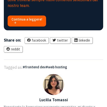
nostro team.
Continua a leggere!
Share on:
facebook
twitter
linkedin
reddit
Tagged as:
frontend dev
web hosting
Lucilla Tomassi