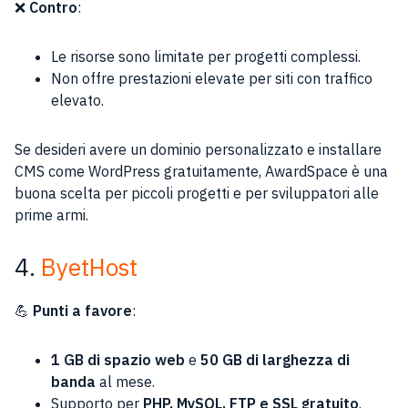
❌
Contro
:
Le risorse sono limitate per progetti complessi.
Non offre prestazioni elevate per siti con traffico
elevato.
Se desideri avere un dominio personalizzato e installare
CMS come WordPress gratuitamente, AwardSpace è una
buona scelta per piccoli progetti e per sviluppatori alle
prime armi.
4.
ByetHost
💪
Punti a favore
:
1 GB di spazio web
e
50 GB di larghezza di
banda
al mese.
Supporto per
PHP, MySQL, FTP e SSL gratuito
.