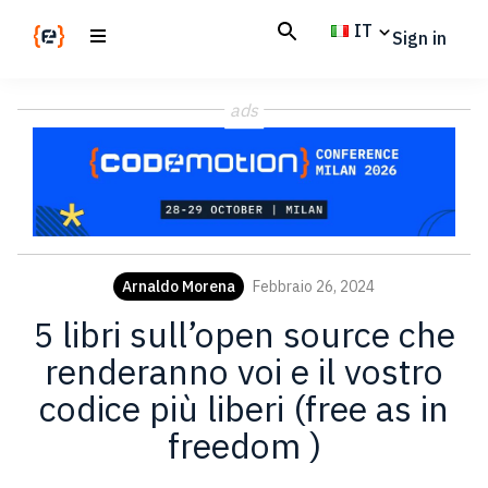
Skip
Skip
IT
Sign in
to
to
main
footer
Codemotion
We
content
Magazine
ads
code
the
future.
Together
Arnaldo Morena
Febbraio 26, 2024
5 libri sull’open source che
renderanno voi e il vostro
codice più liberi (free as in
freedom )