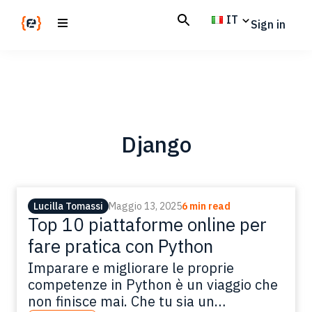
Skip
Skip
IT
Sign in
to
to
main
footer
Codemotion
We
content
Magazine
code
the
future.
Together
Django
Lucilla Tomassi
Maggio 13, 2025
6 min read
Top 10 piattaforme online per
fare pratica con Python
Imparare e migliorare le proprie
competenze in Python è un viaggio che
non finisce mai. Che tu sia un