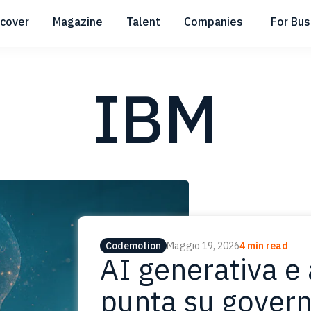
scover
Magazine
Talent
Companies
For Bus
Submenu
Submenu
Submenu
IBM
Codemotion
Maggio 19, 2026
4 min read
AI generativa e
punta su govern