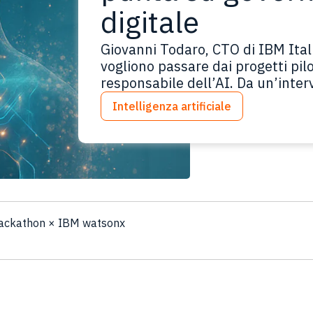
digitale
Giovanni Todaro, CTO di IBM Itali
vogliono passare dai progetti pil
responsabile dell’AI. Da un’inte
Technology, Italy, IBM Il momen
Intelligenza artificiale
tratta più di sperimentare, ma di
È…
Leggi tutto
 Hackathon × IBM watsonx