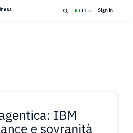
iness
Sign in
IT
 agentica: IBM
ance e sovranità