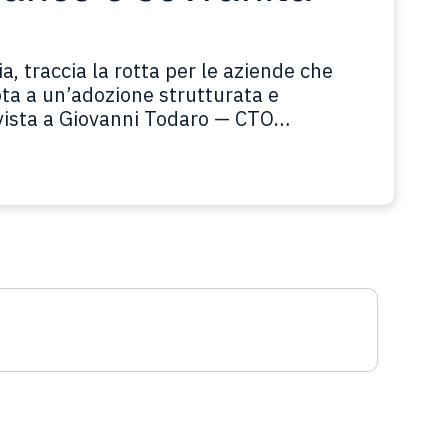
a, traccia la rotta per le aziende che
ota a un’adozione strutturata e
rvista a Giovanni Todaro — CTO
to del cambiamento è adesso. Non si
 costruire qualcosa che duri e cresca.