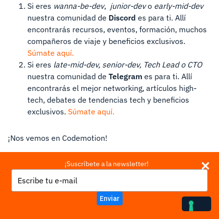
Si eres
wanna-be-dev
,
junior-dev
o
early-mid-dev
nuestra comunidad de
Discord
es para ti. Allí
encontrarás recursos, eventos, formación, muchos
compañeros de viaje y beneficios exclusivos.
Súmate aquí.
Si eres
late-mid-dev, senior-dev, Tech Lead o CTO
nuestra comunidad de
Telegram
es para ti. Allí
encontrarás el mejor networking, artículos high-
tech, debates de tendencias tech y beneficios
exclusivos.
Súmate aquí.
¡Nos vemos en Codemotion!
Artículos relacionados
¡Suscríbete a la newsletter!
Type
your
email
VanillaCreamJS:
Enviar
Súperpoderes