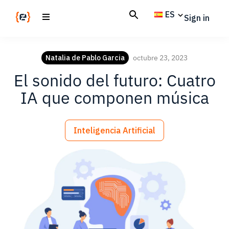
Skip
Skip
ES
Sign in
to
to
main
footer
Codemotion
We
content
Magazine
code
Natalia de Pablo Garcia
octubre 23, 2023
the
El sonido del futuro: Cuatro
future.
Together
IA que componen música
Inteligencia Artificial