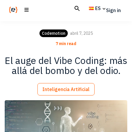
Skip
Skip
ES
Sign in
to
to
main
footer
Codemotion
We
content
Magazine
code
Codemotion
abril 7, 2025
the
7 min read
future.
Together
El auge del Vibe Coding: más
allá del bombo y del odio.
Inteligencia Artificial