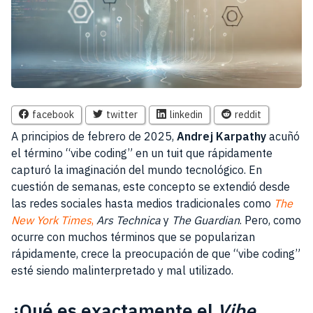
facebook
twitter
linkedin
reddit
A principios de febrero de 2025,
Andrej Karpathy
acuñó
el término “vibe coding” en un tuit que rápidamente
capturó la imaginación del mundo tecnológico. En
cuestión de semanas, este concepto se extendió desde
las redes sociales hasta medios tradicionales como
The
New York Times
,
Ars Technica
y
The Guardian
. Pero, como
ocurre con muchos términos que se popularizan
rápidamente, crece la preocupación de que “vibe coding”
esté siendo malinterpretado y mal utilizado.
¿Qué es exactamente el
Vibe