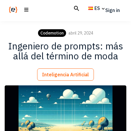
Skip
Skip
ES
Sign in
to
to
main
footer
Codemotion
We
content
Magazine
code
Codemotion
abril 29, 2024
the
Ingeniero de prompts: más
future.
Together
allá del término de moda
Inteligencia Artificial