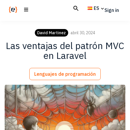
Skip
Skip
ES
Sign in
to
to
main
footer
Codemotion
We
content
Magazine
code
David Martinez
abril 30, 2024
the
Las ventajas del patrón MVC
future.
Together
en Laravel
Lenguajes de programación