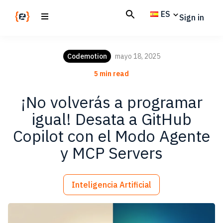
Skip
Skip
ES
Sign in
to
to
main
footer
Codemotion
We
content
Magazine
code
Codemotion
mayo 18, 2025
the
5 min read
future.
Together
¡No volverás a programar
igual! Desata a GitHub
Copilot con el Modo Agente
y MCP Servers
Inteligencia Artificial