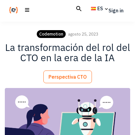
Skip
Skip
ES
Sign in
to
to
main
footer
Codemotion
We
content
Magazine
code
Codemotion
agosto 25, 2023
the
La transformación del rol del
future.
Together
CTO en la era de la IA
Perspectiva CTO