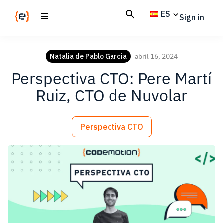
Skip
Skip
ES
Sign in
to
to
main
footer
Codemotion
We
content
Magazine
code
Natalia de Pablo Garcia
abril 16, 2024
the
Perspectiva CTO: Pere Martí
future.
Together
Ruiz, CTO de Nuvolar
Perspectiva CTO