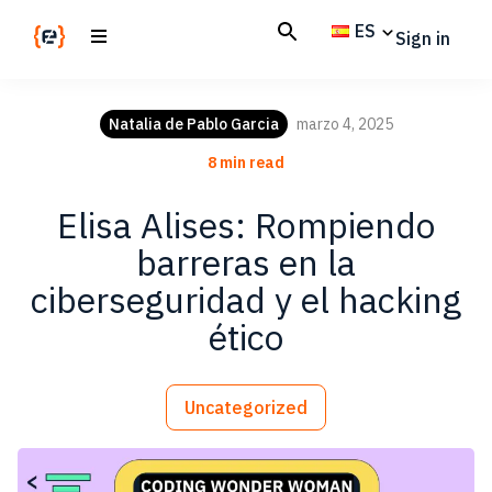
Skip
Skip
ES
Sign in
to
to
main
footer
Codemotion
We
content
Magazine
code
Natalia de Pablo Garcia
marzo 4, 2025
the
8 min read
future.
Together
Elisa Alises: Rompiendo
barreras en la
ciberseguridad y el hacking
ético
Uncategorized