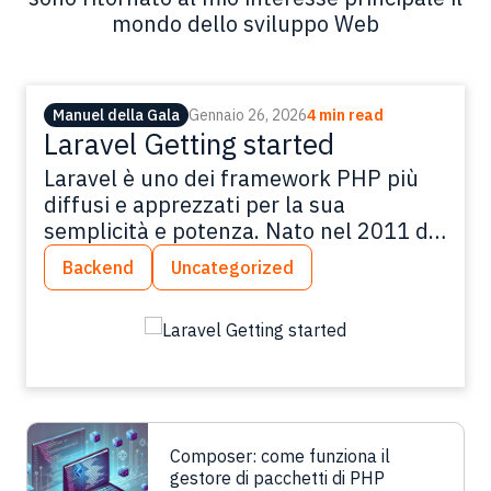
mondo dello sviluppo Web
Manuel della Gala
Gennaio 26, 2026
4 min read
Laravel Getting started
Laravel è uno dei framework PHP più
diffusi e apprezzati per la sua
semplicità e potenza. Nato nel 2011 da
Taylor Otwell e basato su architettura
Backend
Uncategorized
MVC, offre strumenti moderni per lo
sviluppo backend, dalla gestione del
database con migration e seeder fino al
rendering delle view con Blade o
framework JavaScript come React e
Vue. In questo articolo vedremo come
creare un progetto Laravel da zero,
Composer: come funziona il
configurare l’ambiente, avviare il server
gestore di pacchetti di PHP