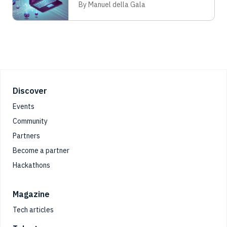
di sviluppo e realizzare i primi
By Manuel della Gala
componenti: un percorso pratico per
iniziare a sfruttare le potenzialità di un
ecosistema che continua a evolversi e a
supportare milioni di sviluppatori nel
mondo.
Footer
Discover
Events
Community
Partners
Become a partner
Hackathons
Magazine
Tech articles