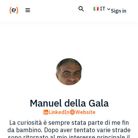
Skip
Skip
IT
Sign in
to
to
main
footer
Codemotion
We
content
Magazine
code
the
future.
Together
Manuel della Gala
LinkedIn
Website
La curiosità è sempre stata parte di me fin
da bambino. Dopo aver tentato varie strade
sono ritornato al mio interesse principale il