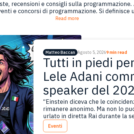
viste, recensioni e consigli sulla programmazione
nti e concorsi di programmazione. Si definisce u
Read more
Matteo Baccan
Agosto 5, 2026
9 min read
Tutti in piedi p
Lele Adani com
speaker del 20
“Einstein diceva che le coincidenz
rimanere anonimo. Ma non lo puoi
urlato in diretta Rai durante la 
Mondiali 2026, sul gol del paregg
Eventi
In quel momento la telecronaca