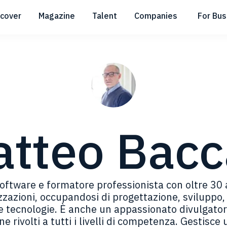
scover
Magazine
Talent
Companies
For Bus
Submenu
Submenu
Submenu
tteo Bac
ftware e formatore professionista con oltre 30 a
zzazioni, occupandosi di progettazione, sviluppo, 
 e tecnologie. È anche un appassionato divulgato
line rivolti a tutti i livelli di competenza. Gestis