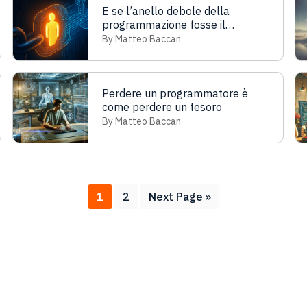
E se l’anello debole della
programmazione fosse il
programmatore stesso?
By Matteo Baccan
Perdere un programmatore è
come perdere un tesoro
By Matteo Baccan
Page
Page
Go
1
2
Next Page »
to