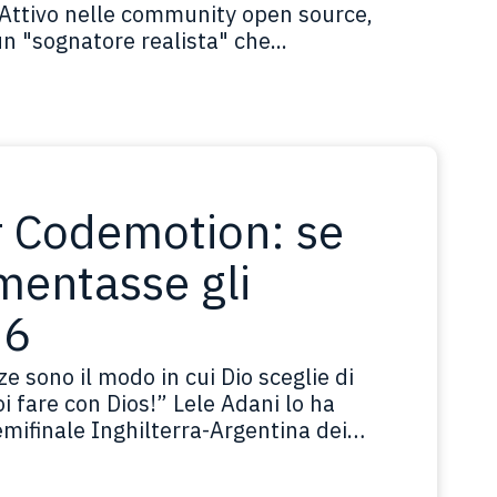
. Attivo nelle community open source,
n "sognatore realista" che...
er Codemotion: se
mentasse gli
26
e sono il modo in cui Dio sceglie di
 fare con Dios!” Lele Adani lo ha
semifinale Inghilterra-Argentina dei
io di Enzo Fernández, servito da Messi.
 ha smesso di…
Leggi tutto