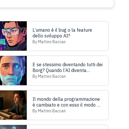
L’umano è il bug o la feature
dello sviluppo AI?
By Matteo Baccan
E se stessimo diventando tutti dei
Borg? Quando l’AI diventa
assimilazione nello sviluppo
By Matteo Baccan
software
Il mondo della programmazione
è cambiato e con esso il modo di
diventare programmatori
By Matteo Baccan