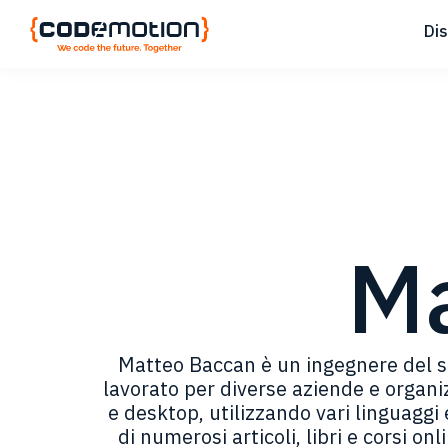
Skip
Skip
Skip
Di
to
to
to
primary
main
footer
Codemotion
We
navigation
content
Magazine
code
the
future.
Together
Ma
Matteo Baccan è un ingegnere del so
lavorato per diverse aziende e organi
e desktop, utilizzando vari linguaggi
di numerosi articoli, libri e corsi on