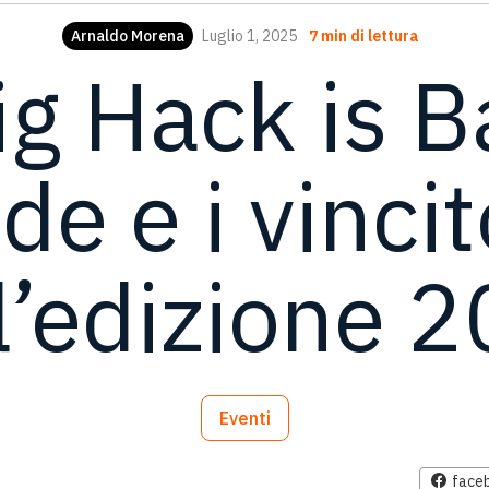
Arnaldo Morena
Luglio 1, 2025
7 min di lettura
g Hack is B
ide e i vincit
l’edizione 
Eventi
face