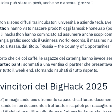
’idea può stare in piedi, anche se è ancora “grezza”.
thon si sono diffusi tra incubatori, università e aziende tech. E
athon
, hanno visto nascere prodotti oggi famosi: PhoneGap (po
gli hackathon hanno cominciato ad assumere anche scopi commer
 mangia gratis: secondo il Guinness World Records, il massimo 
 a Kazan, dal titolo, “Russia – the Country of Opportunities”
orto che c’è col caffè, le ragazze del catering hanno invece se
artecipanti
, sommati a una ventina di partner che presentav
 tutto il week end, sfornando risultati di tutto rispetto.
i vincitori del BigHack 2025
e”, immaginando uno strumento capace di catturare documenti m
zzandoli in un documento strutturato in capitoli per raccoglier
 Abdelrahman, Marcello Pisani e Antonio Pintauro, che ha cre