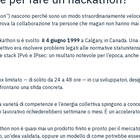
thon”) nascono perché sono un modo straordinariamente veloce
 prova la collaborazione tra persone che magari non hanno mai
ckathon si è svolto
il 4 giugno 1999
a Calgary, in Canada. Una 
ivo era risolvere problemi legati alle normative statunitensi s
e stack IPv6 e IPsec: un risultato notevole per l’epoca, anche
x limitato — di solito da 24 a 48 ore — in cui sviluppatori, des
frontano una sfida concreta.
la varietà di competenze e l’energia collettiva spingono a conce
o lavorativo richiederebbero settimane o mesi. È un accelerator
athon non è quasi mai un prodotto finito e pronto per il mercato
, un’idea validata, oppure un modello di come potrebbe esser