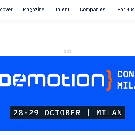
scover
Magazine
Talent
Companies
For Bus
Submenu
Submenu
Submenu
ads