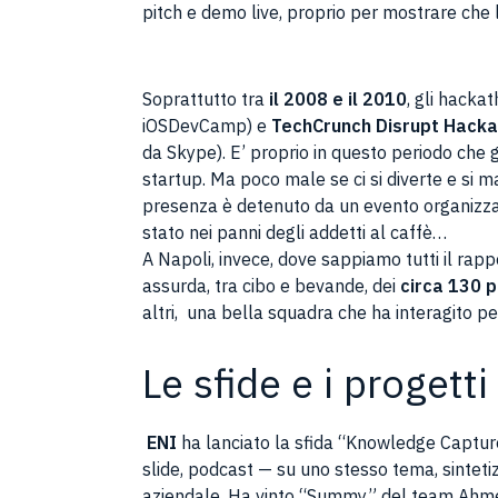
pitch e demo live, proprio per mostrare che l
Soprattutto tra
il 2008 e il 2010
, gli hacka
iOSDevCamp) e
TechCrunch Disrupt Hack
da Skype). E’ proprio in questo periodo che 
startup. Ma poco male se ci si diverte e si
presenza è detenuto da un evento organizzato
stato nei panni degli addetti al caffè…
A Napoli, invece, dove sappiamo tutti il rapp
assurda, tra cibo e bevande, dei
circa 130 p
altri, una bella squadra che ha interagito per
Le sfide e i progett
ENI
ha lanciato la sfida “Knowledge Captur
slide, podcast — su uno stesso tema, sinteti
aziendale. Ha vinto “Summy” del team Ahmed