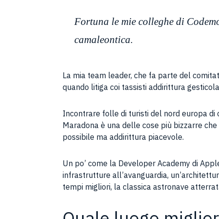
Fortuna le mie colleghe di Codemo
camaleontica.
La mia team leader, che fa parte del comita
quando litiga coi tassisti addirittura gestico
Incontrare folle di turisti del nord europa d
Maradona è una delle cose più bizzarre che mi
possibile ma addirittura piacevole.
Un po’ come la Developer Academy di Apple p
infrastrutture all’avanguardia, un’architettu
tempi migliori, la classica astronave atterr
Quale luogo miglio