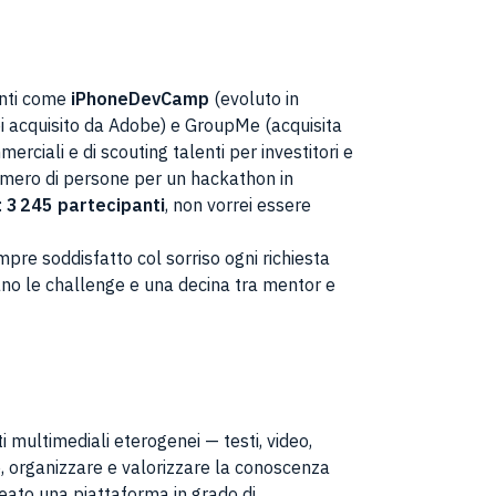
venti come
iPhoneDevCamp
(evoluto in
i acquisito da Adobe) e GroupMe (acquisita
ciali e di scouting talenti per investitori e
numero di persone per un hackathon in
:
3 245 partecipanti
, non vorrei essere
mpre soddisfatto col sorriso ogni richiesta
ano le challenge e una decina tra mentor e
ultimediali eterogenei — testi, video,
e, organizzare e valorizzare la conoscenza
ato una piattaforma in grado di