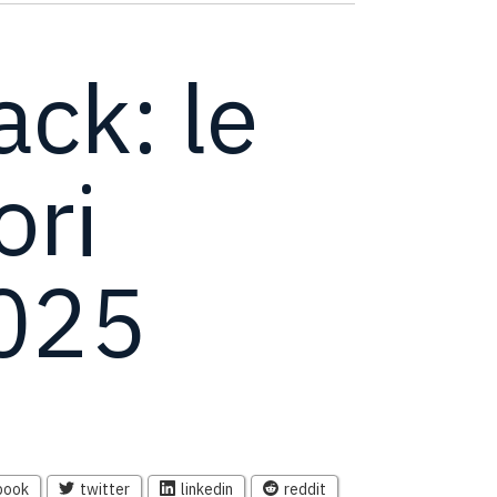
ack: le
ori
2025
book
twitter
linkedin
reddit