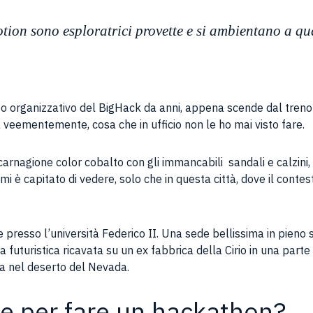
tion sono esploratrici provette e si ambientano a qu
to organizzativo del BigHack da anni, appena scende dal treno
la veementemente, cosa che in ufficio non le ho mai visto fare.
i carnagione color cobalto con gli immancabili sandali e calzini
 è capitato di vedere, solo che in questa città, dove il contes
resso l’università Federico II. Una sede bellissima in pieno
ra futuristica ricavata su un ex fabbrica della Cirio in una part
ata nel deserto del Nevada.
re per fare un hackathon?