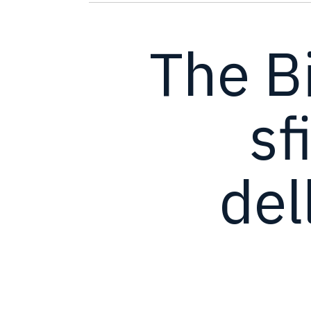
The Bi
sf
del