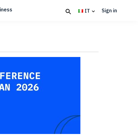
iness
Sign in
IT