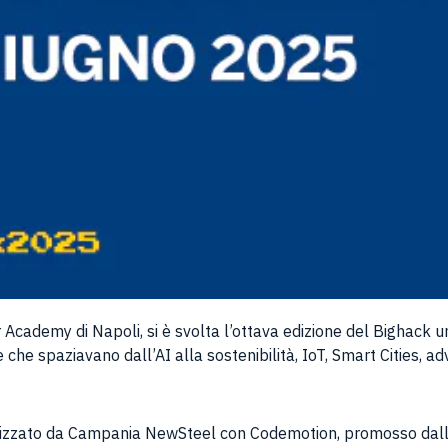
Academy di Napoli, si è svolta l’ottava edizione del Bighack u
he spaziavano dall’AI alla sostenibilità, IoT, Smart Cities, adve
anizzato da Campania NewSteel con Codemotion, promosso dall’Un