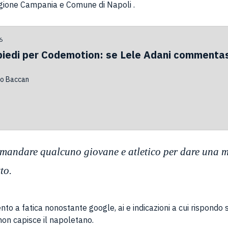
egione Campania e Comune di Napoli .
6
 piedi per Codemotion: se Lele Adani commenta
o Baccan
 mandare qualcuno giovane e atletico per dare una ma
to.
nto a fatica nonostante google, ai e indicazioni a cui rispond
non capisce il napoletano.