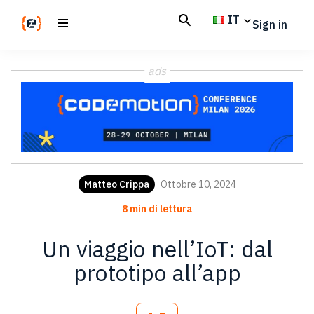
Skip
Skip
IT
Sign in
to
to
main
footer
Codemotion
We
content
Magazine
ads
code
the
future.
Together
Matteo Crippa
Ottobre 10, 2024
8 min di lettura
Un viaggio nell’IoT: dal
prototipo all’app