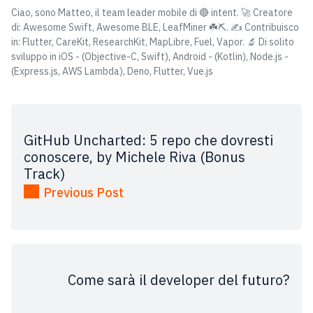
Ciao, sono Matteo, il team leader mobile di 🔴 intent. 🚀 Creatore
di: Awesome Swift, Awesome BLE, LeafMiner ☘️⛏️. ✍️ Contribuisco
in: Flutter, CareKit, ResearchKit, MapLibre, Fuel, Vapor. 🔬 Di solito
sviluppo in iOS - (Objective-C, Swift), Android - (Kotlin), Node.js -
(Express.js, AWS Lambda), Deno, Flutter, Vue.js
GitHub Uncharted: 5 repo che dovresti
conoscere, by Michele Riva (Bonus
Track)
Previous Post
Come sarà il developer del futuro?