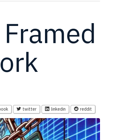
: Framed
ork
book
twitter
linkedin
reddit