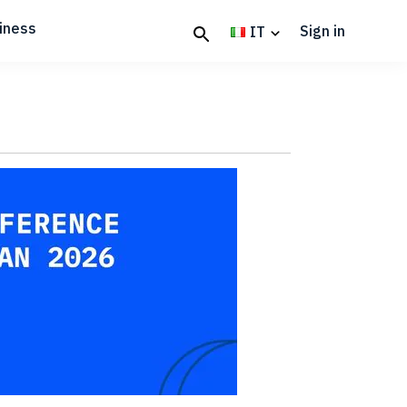
iness
Sign in
IT