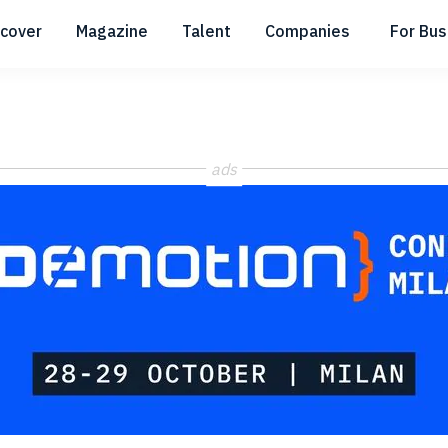
scover
Magazine
Talent
Companies
For Bus
Submenu
Submenu
Submenu
ads