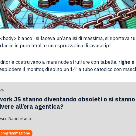
body> bianco : si faceva un’analisi di massima, si riportava tut
erfacce in puro html e una spruzzatina di javascript.
itor e costruivano a mani nude strutture con tabelle,
righe e
 esplodere il monitor, di solito un 14’ a tubo catodico con masche
026
work JS stanno diventando obsoleti o si stann
vere all’era agentica?
esco Napoletano
i programmazione