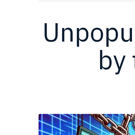
Unpopul
by