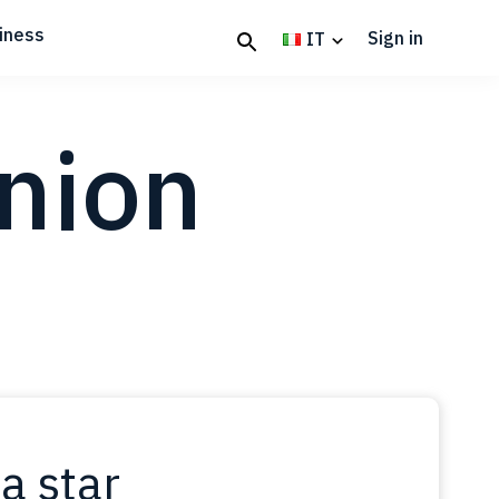
iness
Sign in
IT
nion
ta star