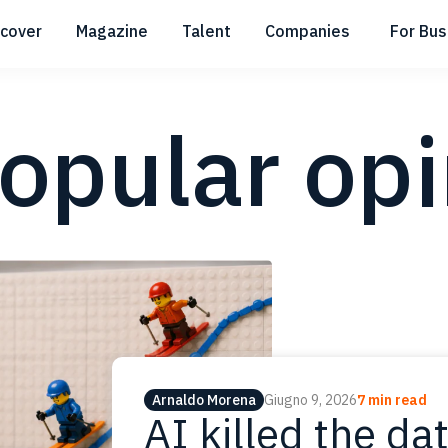
scover
Magazine
Talent
Companies
For Bus
Submenu
Submenu
Submenu
opular opi
Arnaldo Morena
Giugno 9, 2026
7 min read
AI killed the da