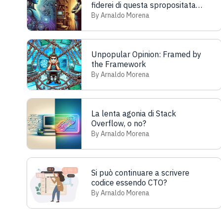
fiderei di questa spropositata
massa di microcircuiti più di
By Arnaldo Morena
quanto mi fiderei di un
estraneo…”
Unpopular Opinion: Framed by
the Framework
By Arnaldo Morena
La lenta agonia di Stack
Overflow, o no?
By Arnaldo Morena
Si può continuare a scrivere
codice essendo CTO?
By Arnaldo Morena