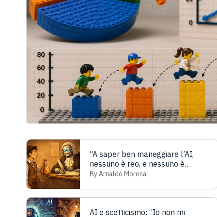
“A saper ben maneggiare l’AI,
nessuno è reo, e nessuno è
innocente”
By Arnaldo Morena
AI e scetticismo: “Io non mi