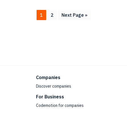
Page
Page
Go
1
2
Next Page »
to
Companies
Discover companies
For Business
Codemotion for companies