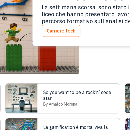
La settimana scorsa sono stato in
liceo che hanno presentato lavori
percorso formativo sull’analisi dei
intervento che in questi anni ho 
Carriere tech
faccio un lavoro fico e aiuto le 
So you want to be a rock’n’ code
star
By Arnaldo Morena
La gamification è morta, viva la