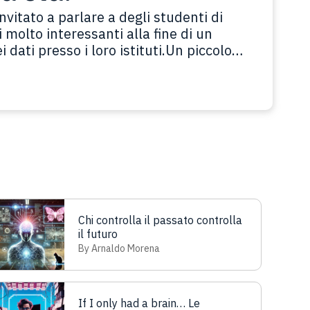
vitato a parlare a degli studenti di
 molto interessanti alla fine di un
 dati presso i loro istituti.Un piccolo
sempre fatto con piacere per dire che
persone a…
Leggi tutto
Chi controlla il passato controlla
il futuro
By Arnaldo Morena
If I only had a brain… Le