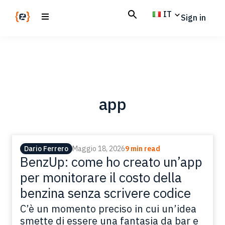
Skip
Skip
IT
Sign in
to
to
main
footer
Codemotion
We
content
Magazine
code
the
future.
Together
app
Dario Ferrero
Maggio 18, 2026
9 min read
BenzUp: come ho creato un’app
per monitorare il costo della
benzina senza scrivere codice
C’è un momento preciso in cui un’idea
smette di essere una fantasia da bar e