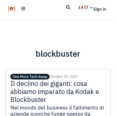
Skip
Skip
IT
Sign in
to
to
main
footer
Codemotion
We
content
Magazine
code
the
future.
Together
blockbuster
One More Tech Away
Ottobre 30, 2023
Il declino dei giganti: cosa
abbiamo imparato da Kodak e
Blockbuster
Nel mondo del business il fallimento di
aziende iconiche funge spesso da