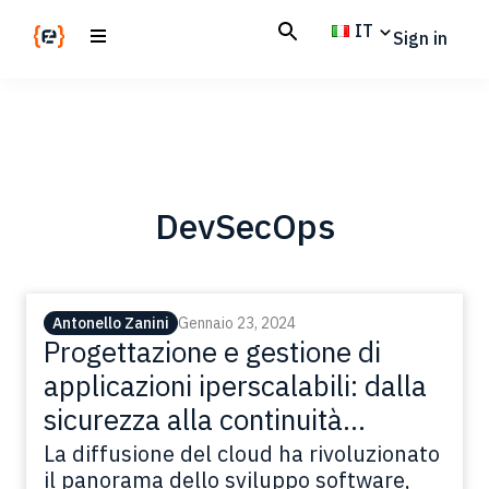
Skip
Skip
IT
Sign in
to
to
main
footer
Codemotion
We
content
Magazine
code
the
future.
Together
DevSecOps
Antonello Zanini
Gennaio 23, 2024
Progettazione e gestione di
applicazioni iperscalabili: dalla
sicurezza alla continuità
aziendale
La diffusione del cloud ha rivoluzionato
il panorama dello sviluppo software,