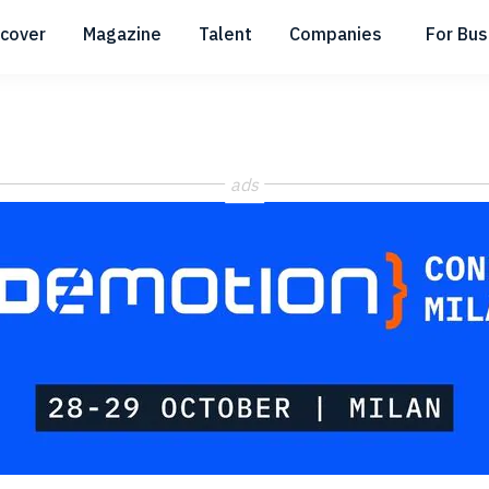
scover
Magazine
Talent
Companies
For Bus
Submenu
Submenu
Submenu
ads