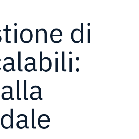
tione di
alabili:
alla
ndale