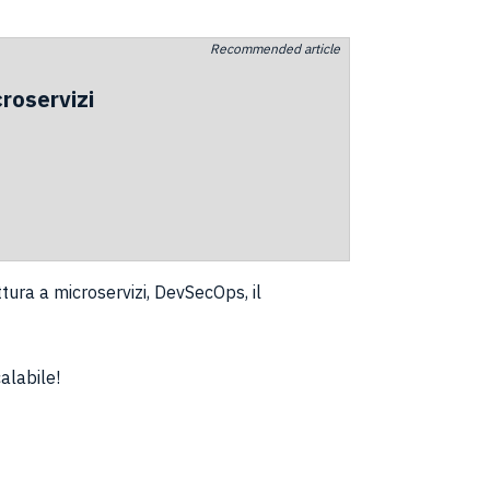
Recommended article
croservizi
ura a microservizi, DevSecOps, il
alabile!