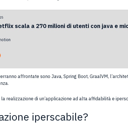
25
flix scala a 270 milioni di utenti con java e mi
otion
rranno affrontate sono Java, Spring Boot, GraalVM, l’architett
enza.
 realizzazione di un’applicazione ad alta affidabilità e ipersc
azione iperscabile?