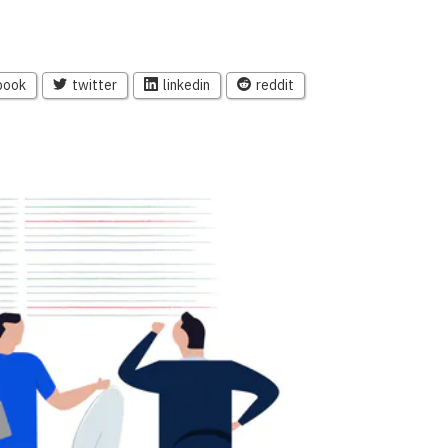
book
twitter
linkedin
reddit