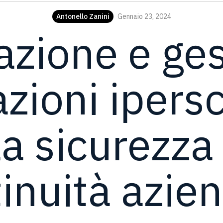
Antonello Zanini
Gennaio 23, 2024
azione e ges
zioni ipersc
la sicurezza 
inuità azie