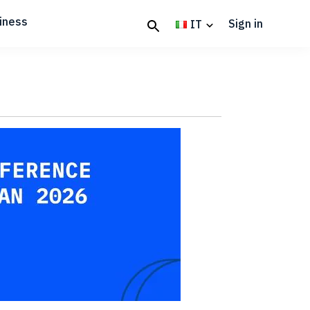
iness
Sign in
IT