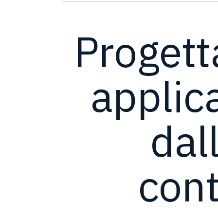
Progett
applica
dal
cont