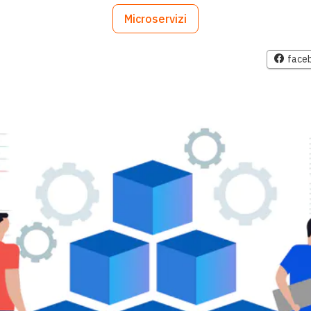
Microservizi
face