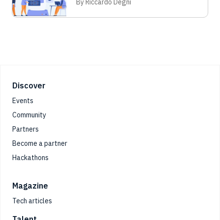
ed efficiente
By Riccardo Degni
Footer
Discover
Events
Community
Partners
Become a partner
Hackathons
Magazine
Tech articles
Talent