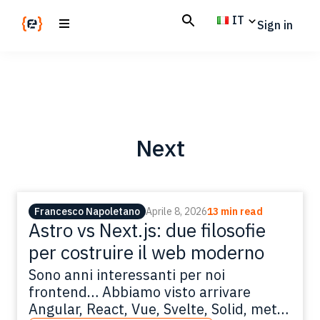
Skip
Skip
IT
Sign in
to
to
main
footer
Codemotion
We
content
Magazine
code
the
future.
Together
Next
Francesco Napoletano
Aprile 8, 2026
13 min read
Astro vs Next.js: due filosofie
per costruire il web moderno
Sono anni interessanti per noi
frontend… Abbiamo visto arrivare
Angular, React, Vue, Svelte, Solid, meta-