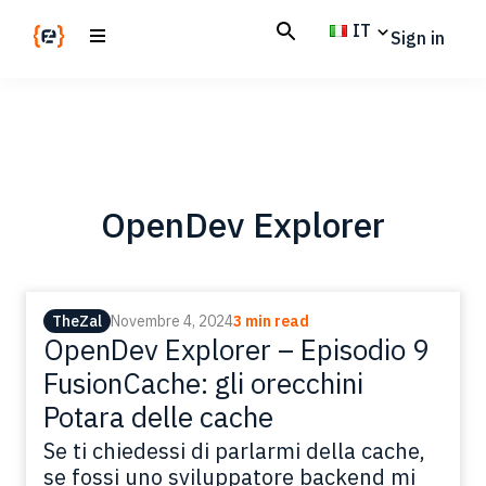
Skip
Skip
IT
Sign in
to
to
main
footer
Codemotion
We
content
Magazine
code
the
future.
Together
OpenDev Explorer
TheZal
Novembre 4, 2024
3 min read
OpenDev Explorer – Episodio 9
FusionCache: gli orecchini
Potara delle cache
Se ti chiedessi di parlarmi della cache,
se fossi uno sviluppatore backend mi