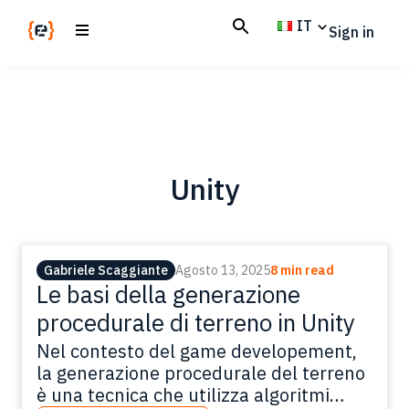
Skip
Skip
IT
Sign in
to
to
main
footer
Codemotion
We
content
Magazine
code
the
future.
Together
Unity
Gabriele Scaggiante
Agosto 13, 2025
8 min read
Le basi della generazione
procedurale di terreno in Unity
Nel contesto del game developement,
la generazione procedurale del terreno
è una tecnica che utilizza algoritmi